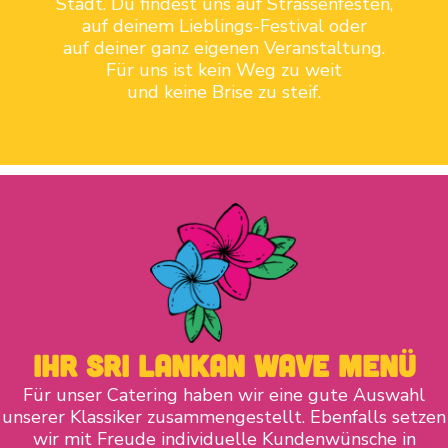
Stadt. Du findest uns auf Strassenfesten,
auf deinem Lieblings-Festival oder
auf deiner ganz eigenen Veranstaltung.
Für uns ist kein Weg zu weit
und keine Brise zu steif.
ihr Sri lankan wave menü
Für unser Catering haben wir eine gute Auswahl
unserer Klassiker zusammengestellt. Ebenfalls setzen
wir mit Freude individuelle Kundenwünsche in